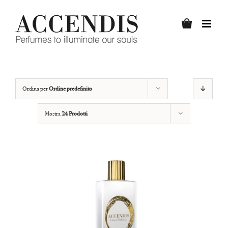
Salta
al
contenuto
Ordina per
Ordine predefinito
Mostra
24 Prodotti