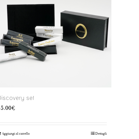
Discovery set
35.00
€
Aggiungi al carrello
Dettagli