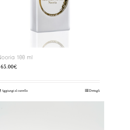
Nooria 100 ml
165.00
€
Aggiungi al carrello
Dettagli