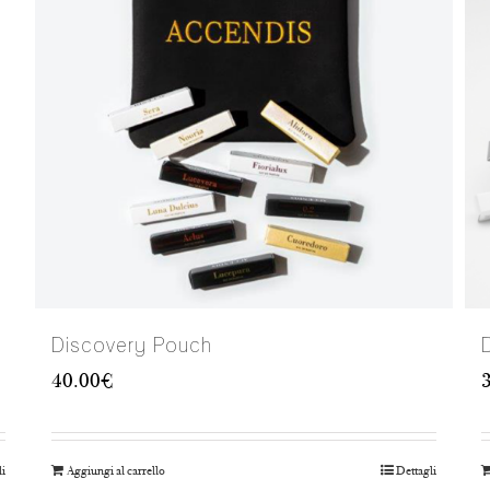
Discovery Pouch
40.00
€
li
Aggiungi al carrello
Dettagli