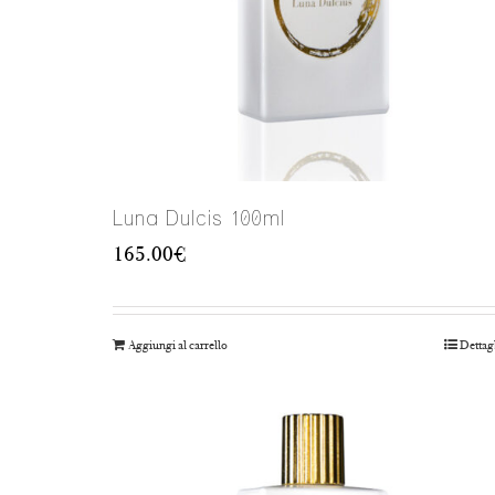
Luna Dulcis 100ml
165.00
€
Aggiungi al carrello
Dettag