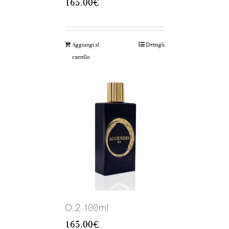
165.00
€
Aggiungi al
Dettagli
carrello
O.2 100ml
165.00
€