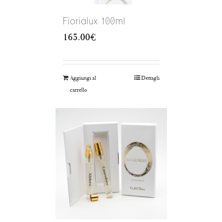
Fiorialux 100ml
165.00
€
Aggiungi al
Dettagli
carrello