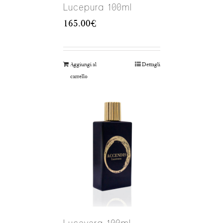
Lucepura 100ml
165.00
€
Aggiungi al
Dettagli
carrello