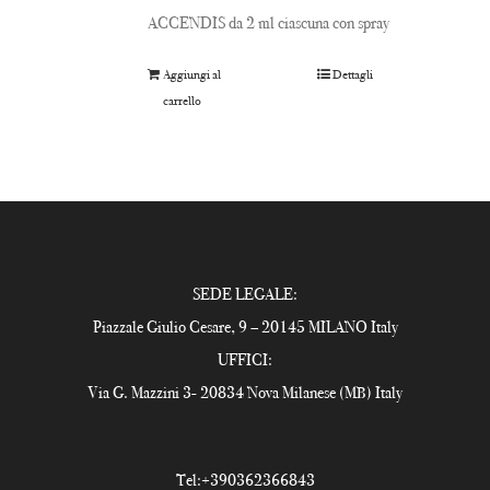
ACCENDIS da 2 ml ciascuna con spray
Aggiungi al
Dettagli
carrello
SEDE LEGALE:
Piazzale Giulio Cesare, 9 – 20145 MILANO Italy
UFFICI:
Via G. Mazzini 3- 20834 Nova Milanese (MB) Italy
Tel:
+390362366843