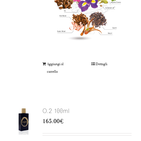
Aggiungi al
Dettagli
carrello
O.2 100ml
165.00
€