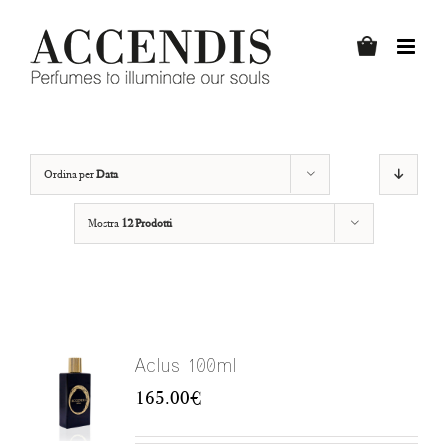
Salta
al
contenuto
Ordina per
Data
Mostra
12 Prodotti
Aclus 100ml
165.00
€