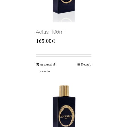
Aclus 100ml
165.00
€
Aggiungi al
Dettagli
carrello