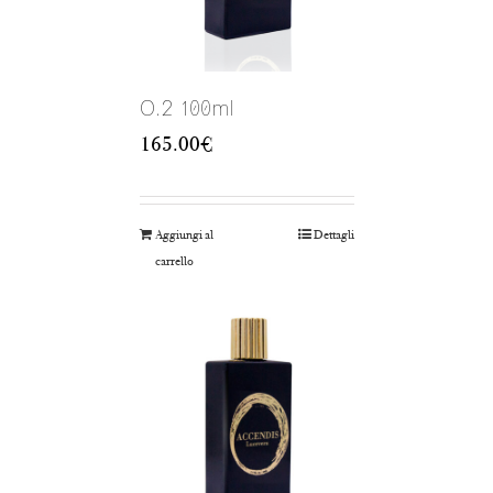
O.2 100ml
165.00
€
Aggiungi al
Dettagli
carrello